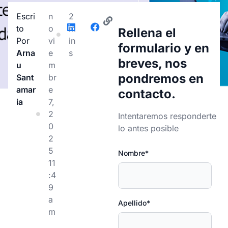
Escri
n
2
To
o
m
Rellena el
Por
vi
in
formulario y en
Arna
e
s
breves, nos
U
m
pondremos en
Sant
br
Amar
e
contacto.
Ia
7,
2
Intentaremos responderte
0
lo antes posible
2
5
Nombre*
11
:4
9
a
Apellido*
m