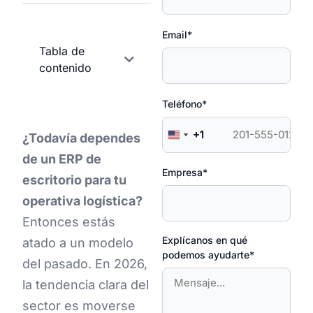
Email*
Tabla de
contenido
Teléfono*
+1
+1
+1
¿Todavía dependes
United States +1
United States +1
United States +1
de un ERP de
Empresa*
escritorio para tu
operativa logística?
Entonces estás
Explícanos en qué
atado a un modelo
podemos ayudarte*
del pasado. En 2026,
la tendencia clara del
sector es moverse