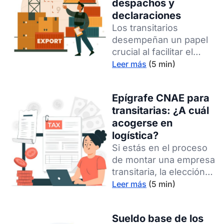
despachos y
declaraciones
Los transitarios
desempeñan un papel
crucial al facilitar el
transporte y la logística
Leer más
(5 min)
internacional, pero no
solamente se trata una
Epígrafe CNAE para
profesión esencial en el
transitarias: ¿A cuál
desempeño de la
acogerse en
economía global. Lo
logística?
cierto es que también
es cada vez más una
Si estás en el proceso
salida profesional muy
de montar una empresa
interesante para
transitaria, la elección
diferentes sectores de
del epígrafe en el CNAE
Leer más
(5 min)
la población. Así son las
es un paso esencial.
condiciones de las
Pero… ¿Cuál es el
Sueldo base de los
empresas logísticas:
epígrafe del CNAE que