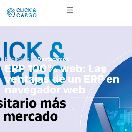
Publicado en
Destacamos
ERP 100% web: Las
ventajas de un ERP en
navegador web