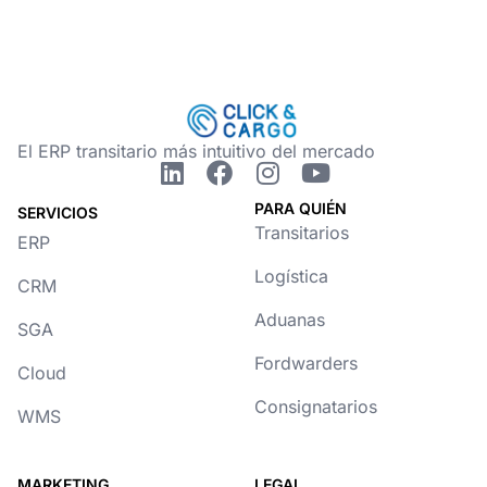
muchas formas. Pero,
con los sueldos base
aunque no haya nada
por convenio
escrito, lo cierto es que
transitario.
el organigrama en una
empresa transitaria es
de gran relevancia,
El ERP transitario más intuitivo del mercado
pues es una
herramienta esencial
PARA QUIÉN
SERVICIOS
para comprender cómo
Transitarios
ERP
se gestionan las
Logística
operaciones de
CRM
importación y
Aduanas
exportación.
SGA
Fordwarders
Cloud
Consignatarios
WMS
MARKETING
LEGAL